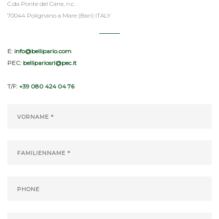
C.da Ponte del Cane, n.c.
70044 Polignano a Mare (Bari) ITALY
E:
info@bellipario.com
PEC:
bellipariosrl@pec.it
T/F:
+39 080 424 04 76