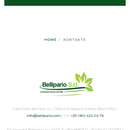
HOME
KONTAKTE
C.da Ponte del Cane, n.c. | 70044 Polignano a Mare (Bari) ITALY |
info@bellipario.com
| T./F.
+39 080 424 04 76
© Copyright Bellipario Sr.l. VAT/C.F.: 08249580724 / B.D.N.O.O. 0122752 /