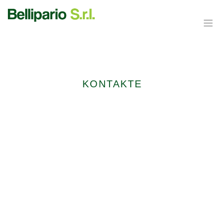
DER BETRIEB
SAISON UND PRODUKTE
KONTAKTE
QUALITÄT
FOOD & BEVERAGE
KONTAKTE
DE